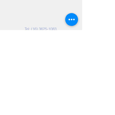
Contate-nos
Tel: (16)
3625-1083
(16)
98162-1192
Email:
crechesantoantoniorp@gmail.c
om
Casa da Criança
Santo Antônio
Endereço
R. Padre Euclides, 988, Campos Elísios,
SP - Cep.:
14.085-420
@created by RSinfoweb