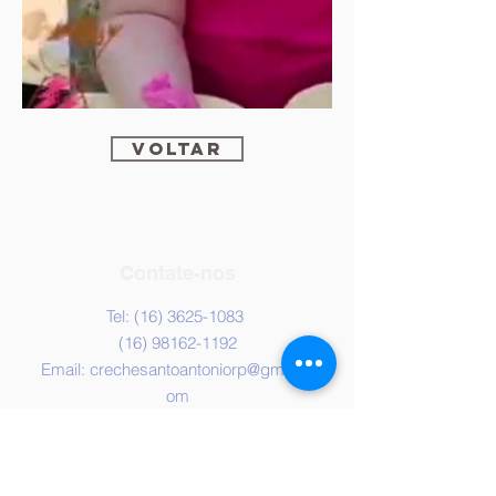
voltar
Contate-nos
Tel: (16)
3625-1083
(16)
98162-1192
Email:
crechesantoantoniorp@gmail.c
om
Casa da Criança
Santo Antônio